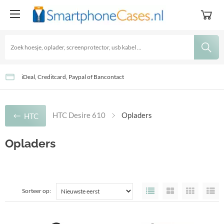
GRATIS Verzending - Levertijd: 2-3 Werkdagen
Goedkoopste accessoires sinds 2016!
iDeal, Creditcard, Paypal of Bancontact
HTC Desire 610
Opladers
HTC
Opladers
Sorteer op: