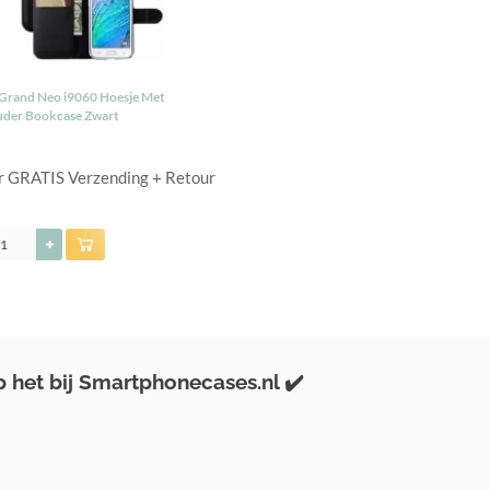
Grand Neo i9060 Hoesje Met
uder Bookcase Zwart
er GRATIS Verzending + Retour
het bij Smartphonecases.nl ✔️