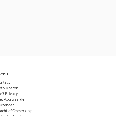
enu
ontact
etourneren
VG Privacy
lg. Voorwaarden
erzenden
lacht of Opmerking