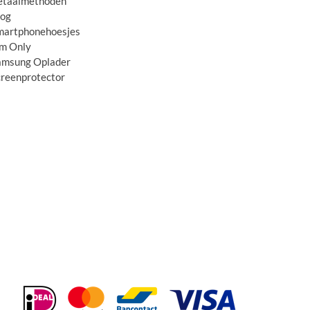
etaalmethoden
log
martphonehoesjes
im Only
amsung Oplader
creenprotector