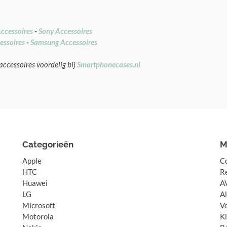
ccessoires
-
Sony Accessoires
essoires
-
Samsung Accessoires
accessoires voordelig bij
Smartphonecases.nl
Categorieën
M
Apple
C
HTC
R
Huawei
A
LG
A
Microsoft
V
Motorola
K