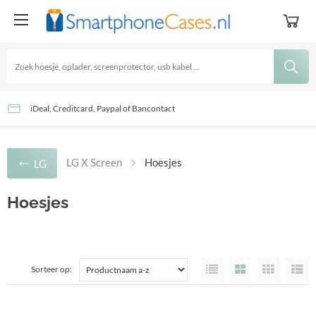
GRATIS Verzending - Levertijd: 2-3 Werkdagen
Goedkoopste accessoires sinds 2016!
iDeal, Creditcard, Paypal of Bancontact
LG X Screen
Hoesjes
LG
Hoesjes
Sorteer op: