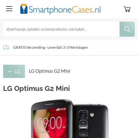
GRATIS Verzending - Levertijd: 2-3 Werkdagen
Goedkoopste accessoires sinds 2016!
iDeal, Creditcard, Paypal of Bancontact
LG Optimus G2 Mini
LG
LG Optimus G2 Mini