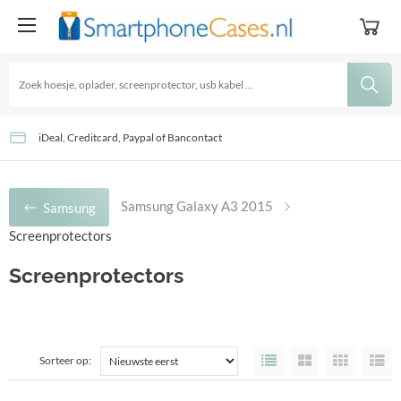
GRATIS Verzending - Levertijd: 2-3 Werkdagen
Goedkoopste accessoires sinds 2016!
iDeal, Creditcard, Paypal of Bancontact
Samsung Galaxy A3 2015
Samsung
Screenprotectors
Screenprotectors
Sorteer op: