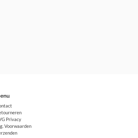
enu
ontact
etourneren
VG Privacy
lg. Voorwaarden
erzenden