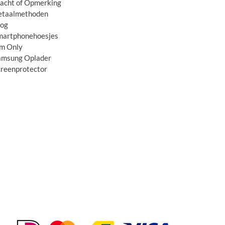
lacht of Opmerking
etaalmethoden
log
martphonehoesjes
im Only
amsung Oplader
creenprotector