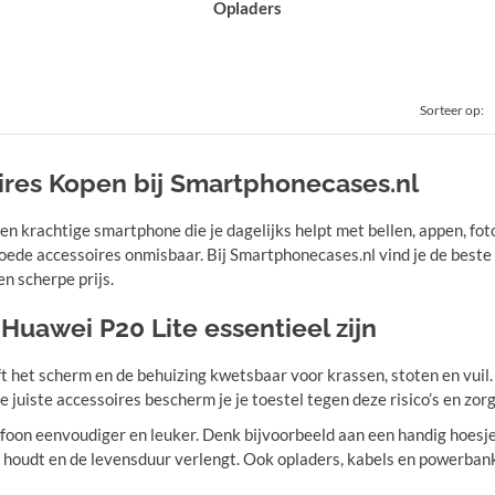
Opladers
Sorteer op:
ires Kopen bij Smartphonecases.nl
 en krachtige smartphone die je dagelijks helpt met bellen, appen, fo
goede accessoires onmisbaar. Bij Smartphonecases.nl vind je de bes
en scherpe prijs.
uawei P20 Lite essentieel zijn
ft het scherm en de behuizing kwetsbaar voor krassen, stoten en vuil.
uiste accessoires bescherm je je toestel tegen deze risico’s en zorg je 
oon eenvoudiger en leuker. Denk bijvoorbeeld aan een handig hoesje 
j houdt en de levensduur verlengt. Ook opladers, kabels en powerbanks