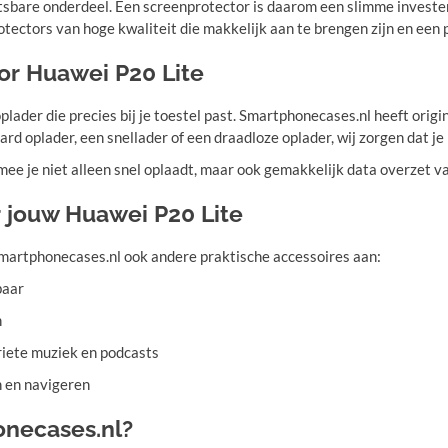
sbare onderdeel. Een screenprotector is daarom een slimme invester
ectors van hoge kwaliteit die makkelijk aan te brengen zijn en een p
or Huawei P20 Lite
lader die precies bij je toestel past. Smartphonecases.nl heeft orig
ard oplader, een snellader of een draadloze oplader, wij zorgen dat je b
ee je niet alleen snel oplaadt, maar ook gemakkelijk data overzet va
r jouw Huawei P20 Lite
Smartphonecases.nl ook andere praktische accessoires aan:
baar
n
oriete muziek en podcasts
n en navigeren
onecases.nl?