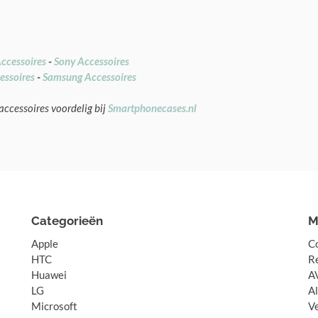
ccessoires
-
Sony Accessoires
essoires
-
Samsung Accessoires
accessoires voordelig bij
Smartphonecases.nl
Categorieën
M
Apple
C
HTC
R
Huawei
A
LG
A
Microsoft
V