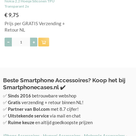
Nokia 2.2 Hoesje Siliconen TPU
Transparant 2x
€ 9,75
Prijs per GRATIS Verzending +
Retour NL
Beste Smartphone Accessoires? Koop het bij
Smartphonecases.nl ✔️
✅
Sinds 2016
betrouwbare webshop
✅
Gratis
verzending + retour binnen NL!
✅
Partner van Bol.com
met 8.7 cijfer!
✅
Uitstekende service
via mail en chat
✅
Ruime keuze
en altijd goedkoopste prijzen
iPhone Accessoires
-
Huawei Accessoires
-
Motorola Accessoires
-