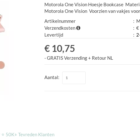
Motorola One Vision Hoesje Bookcase Materiaa
Motorola One Vision Voorzien van vakjes voor p
Artikelnummer
:
M
Verzendkosten
:
€ 
Levertijd
:
2
€ 10,75
- GRATIS Verzending + Retour NL
Aantal:
r ⭐️ 50K+ Tevreden Klanten