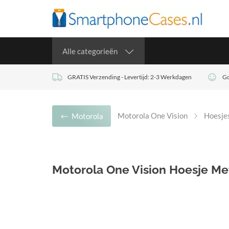
Alle categorieën
GRATIS Verzending - Levertijd: 2-3 Werkdagen
Go
Motorola One Vision
Hoesje
Motorola
Motorola One Vision Hoesje M