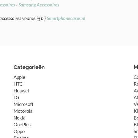
essoires
-
Samsung Accessoires
accessoires voordelig bij
Smartphonecases.nl
Categorieën
M
Apple
C
HTC
R
Huawei
A
LG
A
Microsoft
V
Motorola
K
Nokia
B
OnePlus
B
Oppo
S
Realme
S