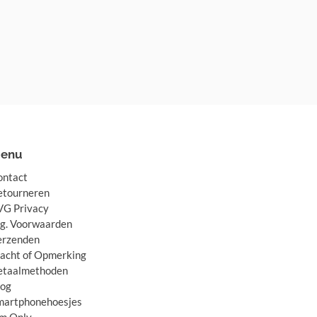
enu
ontact
etourneren
VG Privacy
lg. Voorwaarden
erzenden
lacht of Opmerking
etaalmethoden
log
martphonehoesjes
im Only