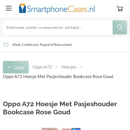
GRATIS Verzending - Levertijd: 2-3 Werkdagen
Goedkoopste accessoires sinds 2016!
iDeal, Creditcard, Paypal of Bancontact
Oppo A72
Hoesjes
Oppo
Oppo A72 Hoesje Met Pasjeshouder Bookcase Rose Goud
Oppo A72 Hoesje Met Pasjeshouder
Bookcase Rose Goud